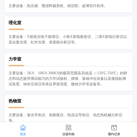
主要设备：热压罐、预浸料裁剪机、线切割、超薄切片机等。
理化室
主要设备：X射线光电子能谱仪、小角X射线散射仪、二维X射线衍射仪以
及拉曼光谱、红外光谱、表面能分析仪等。
力学室
主要设备：5KN、10KN-300KN的载荷范围及高低温（-150℃-550℃）的静
态和动态疲劳测试能力的力学试验机，摆锤、落锤冲击设备以及微脱粘测
试装置、纳米压痕仪等表征界面强度、微纳力学等设备等。
热物室
主要设备：激光导热仪、热膨胀仪、热流法导热仪、动态热机械分析仪
等。
首页
仪器列表
预约记录
中心资讯